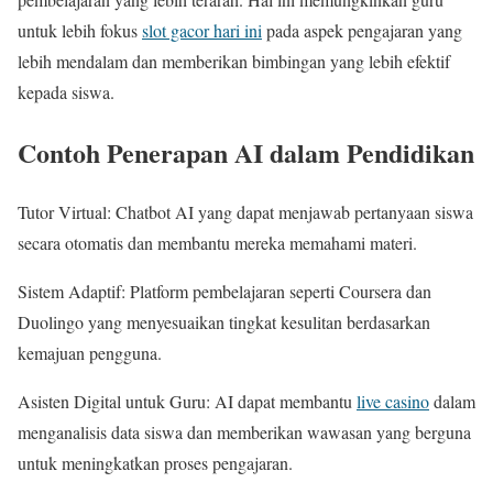
untuk lebih fokus
slot gacor hari ini
pada aspek pengajaran yang
lebih mendalam dan memberikan bimbingan yang lebih efektif
kepada siswa.
Contoh Penerapan AI dalam Pendidikan
Tutor Virtual: Chatbot AI yang dapat menjawab pertanyaan siswa
secara otomatis dan membantu mereka memahami materi.
Sistem Adaptif: Platform pembelajaran seperti Coursera dan
Duolingo yang menyesuaikan tingkat kesulitan berdasarkan
kemajuan pengguna.
Asisten Digital untuk Guru: AI dapat membantu
live casino
dalam
menganalisis data siswa dan memberikan wawasan yang berguna
untuk meningkatkan proses pengajaran.