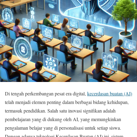
Di tengah perkembangan pesat era digital,
kecerdasan buatan (AI)
telah menjadi elemen penting dalam berbagai bidang kehidupan,
termasuk pendidikan. Salah satu inovasi signifikan adalah
pembelajaran yang di dukung oleh AI, yang memungkinkan
pengalaman belajar yang di personalisasi untuk setiap siswa.
Dengan adanya teknologi Kecerdasan Buatan (AI) ini, sistem